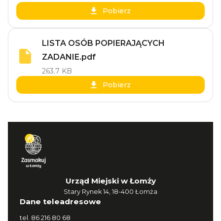
Pobierz
LISTA OSÓB POPIERAJĄCYCH
ZADANIE.pdf
263.7 KB
Pobierz
Urząd Miejski w Łomży
Stary Rynek 14, 18-400 Łomża
Dane teleadresowe
tel.
86 216 80 68