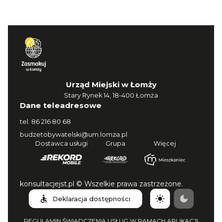
Urząd Miejski w Łomży
Stary Rynek 14, 18-400 Łomża
Dane teleadresowe
tel.
86 216 80 68
budzetobywatelski@um.lomza.pl
Dostawca usługi
Grupa
Więcej
konsultacjejst.pl © Wszelkie prawa zastrzeżone.
Deklaracja dostępności
REGULAMIN ŚWIADCZENIA USŁUG W RAMACH APLIKACJI