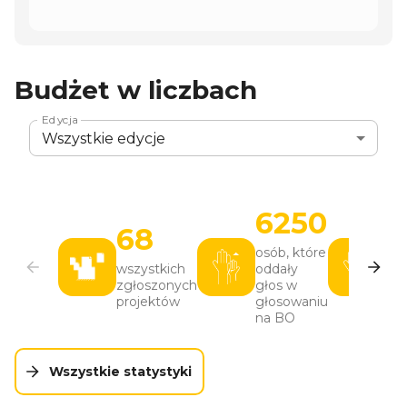
Budżet w liczbach
Karta
1
z
5
. Edycja:
Wszystkie edycje
Karta
2
z
5
. Edycja:
.
Karta
Wszystkie 
3
z
5
.
Edycja
Wszystkie edycje
6250
68
0
osób, które
wszystkich
oddały
gł
zgłoszonych
głos w
pa
projektów
głosowaniu
na BO
Wszystkie statystyki